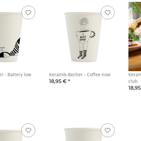
r - Battery low
Keramik-Becher - Coffee now
Keram
club
18,95 €
*
18,9