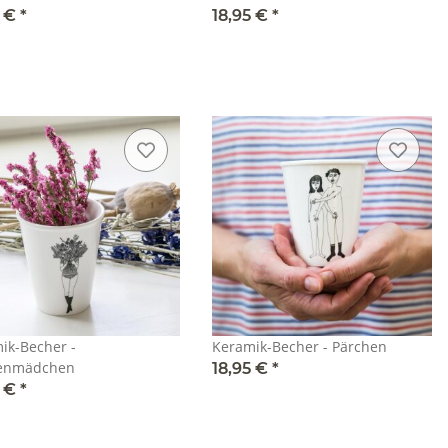
5 €
*
18,95 €
*
ik-Becher -
Keramik-Becher - Pärchen
enmädchen
18,95 €
*
5 €
*