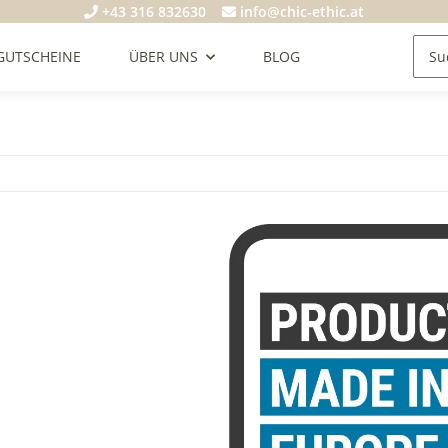
+43 316 832630
info@chic-ethic.at
GUTSCHEINE
ÜBER UNS
BLOG