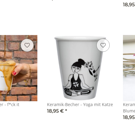
18,9
 - f*ck it
Keramik-Becher - Yoga mit Katze
Keram
Blum
18,95 €
*
18,9