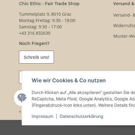
Versand &
Chic Ethic - Fair Trade Shop
Tummelplatz 9, 8010 Graz
Versand- 
Montag-Freitag: 9:30 - 18:00
Widerrufsr
Samstag: 9:30 - 17:00
+43 316 832630
Muster-Wi
Noch Fragen?
Schreib uns!
Vertrag widerrufen
Wie wir Cookies & Co nutzen
Durch Klicken auf „Alle akzeptieren“ gestatten Sie 
ReCaptcha, Meta Pixel, Google Analytics, Google Ad
(Fingerabdruck-Icon links unten). Weitere Details fi
* Alle Preise inkl. gesetzlicher USt., zzgl.
Versand
Impressum
|
Datenschutzerklärung