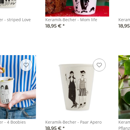
r - striped Love
Keramik-Becher - Mom life
Keram
18,95 €
*
18,9
Keramik-Becher - 4 Boobies
Keramik-Becher - Paar Apero
Keram
Pflan
18,95 €
*