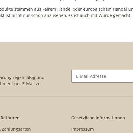
rodukte stammen aus Fairem Handel oder europäischem Handel und si
kt ist nicht nur schön anzusehen, es ist auch mit Würde gemacht.
lärung
regelmäßig und
timent per E-Mail zu.
Newsletter Abonnieren
 Retouren
Gesetzliche Informationen
& Zahlungsarten
Impressum