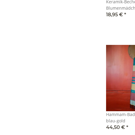
Keramik-Beche
Blumenmädc
18,95 €
*
Hammam-Badet
blau-gold
44,50 €
*