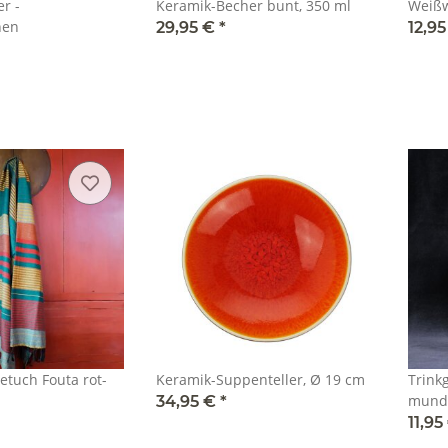
r -
Keramik-Becher bunt, 350 ml
Weißw
hen
29,95 €
*
12,9
uch Fouta rot-
Keramik-Suppenteller, Ø 19 cm
Trink
mund
34,95 €
*
11,95