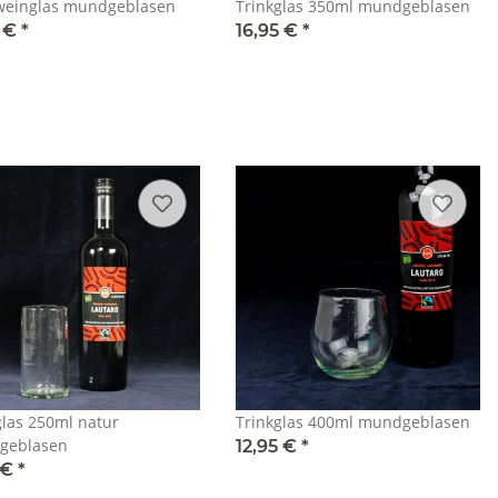
einglas mundgeblasen
Trinkglas 350ml mundgeblasen
5 €
*
16,95 €
*
glas 250ml natur
Trinkglas 400ml mundgeblasen
geblasen
12,95 €
*
 €
*