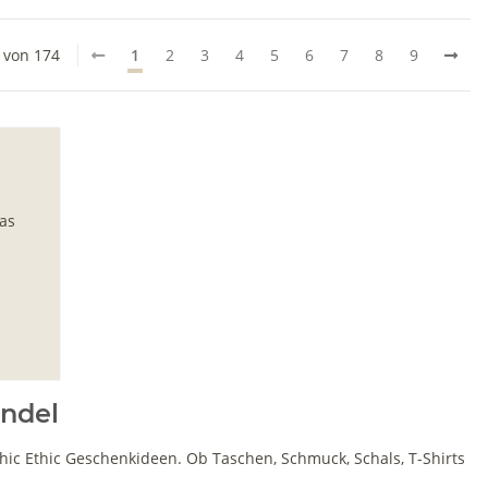
0 von 174
1
2
3
4
5
6
7
8
9
was
andel
hic Ethic Geschenkideen. Ob Taschen, Schmuck, Schals, T-Shirts