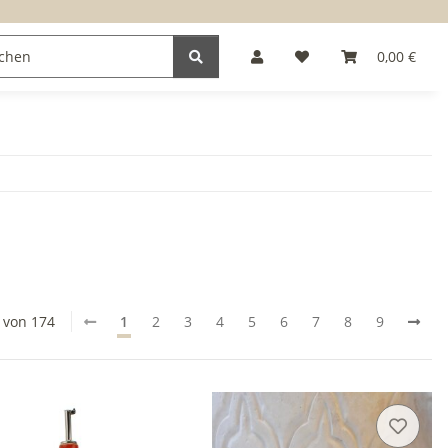
0,00 €
0 von 174
1
2
3
4
5
6
7
8
9