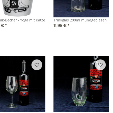
Keramik-Becher - Yoga mit Katze
Trinkglas 200ml mundgeblasen
5 €
*
11,95 €
*