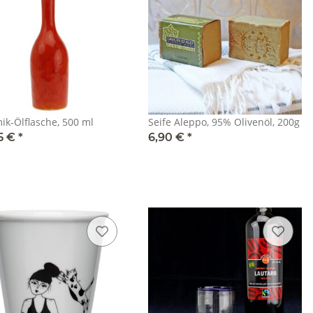
ik-Ölflasche, 500 ml
Seife Aleppo, 95% Olivenöl, 200g
5 €
*
6,90 €
*