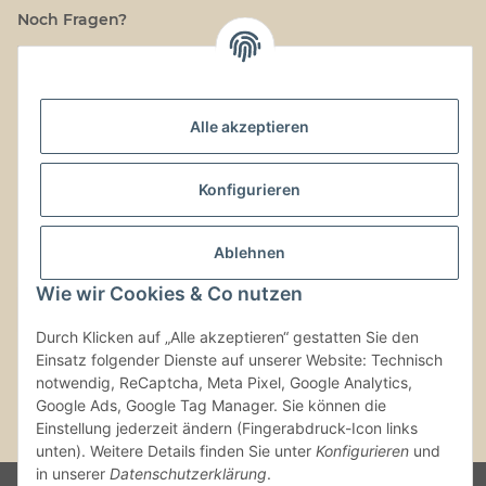
Noch Fragen?
Schreib uns!
Versand & Retouren
Alle akzeptieren
Gesetzliche Informationen
Konfigurieren
Kontaktinformationen
Ablehnen
Wie wir Cookies & Co nutzen
Vertrag widerrufen
Durch Klicken auf „Alle akzeptieren“ gestatten Sie den
Einsatz folgender Dienste auf unserer Website: Technisch
notwendig, ReCaptcha, Meta Pixel, Google Analytics,
Google Ads, Google Tag Manager. Sie können die
Einstellung jederzeit ändern (Fingerabdruck-Icon links
* Alle Preise inkl. gesetzlicher USt., zzgl.
Versand
unten). Weitere Details finden Sie unter
Konfigurieren
und
in unserer
Datenschutzerklärung
.