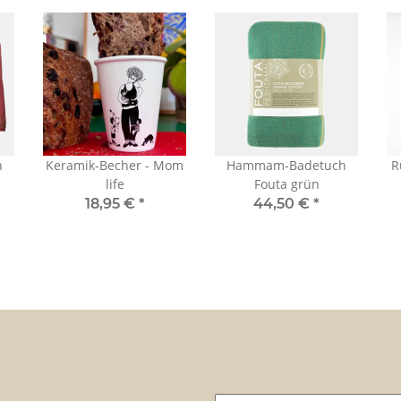
h
Keramik-Becher - Mom
Hammam-Badetuch
R
life
Fouta grün
18,95 €
*
44,50 €
*