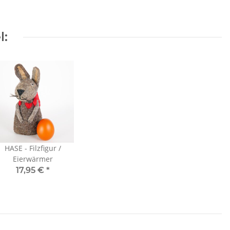
l:
HASE - Filzfigur /
Eierwärmer
17,95 €
*