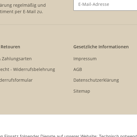
lärung
regelmäßig und
timent per E-Mail zu.
Newsletter Abonnieren
 Retouren
Gesetzliche Informationen
& Zahlungsarten
Impressum
echt - Widerrufsbelehrung
AGB
derrufsformular
Datenschutzerklärung
Sitemap
den Einsatz folgender Dienste auf unserer Website: Technisch notwend