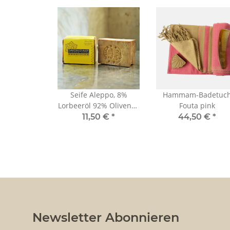
Seife Aleppo, 8%
Hammam-Badetuc
Lorbeeröl 92% Olivenöl,
Fouta pink
200g
11,50 €
*
44,50 €
*
Newsletter Abonnieren