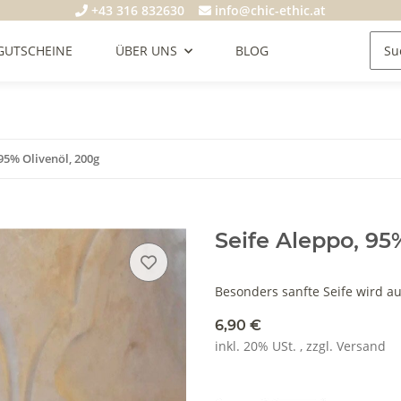
+43 316 832630
info@chic-ethic.at
GUTSCHEINE
ÜBER UNS
BLOG
 95% Olivenöl, 200g
Seife Aleppo, 95
Besonders sanfte Seife wird au
6,90 €
inkl. 20% USt. , zzgl.
Versand