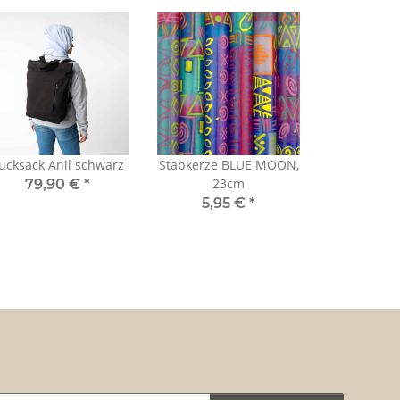
ucksack Anil schwarz
Stabkerze BLUE MOON,
23cm
79,90 €
*
5,95 €
*