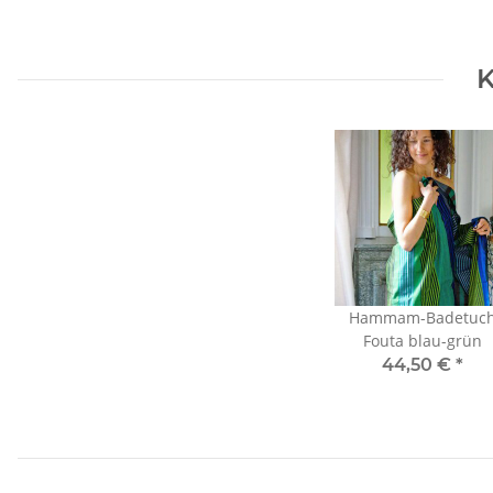
K
Hammam-Badetuc
Fouta blau-grün
44,50 €
*