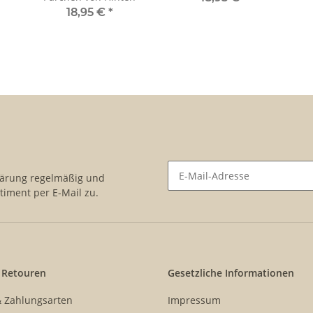
18,95 €
*
lärung
regelmäßig und
timent per E-Mail zu.
Newsletter Abonnieren
 Retouren
Gesetzliche Informationen
& Zahlungsarten
Impressum