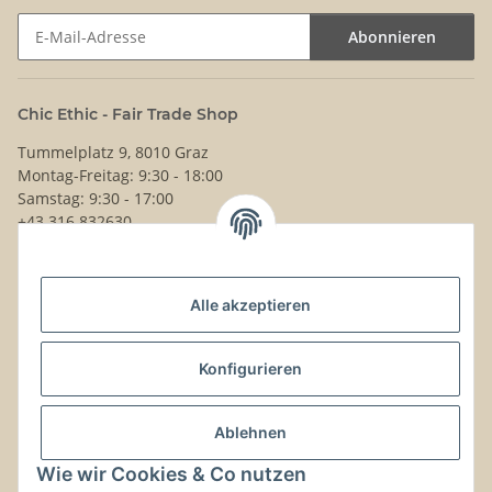
Abonnieren
Newsletter Abonnieren
Chic Ethic - Fair Trade Shop
Tummelplatz 9, 8010 Graz
Montag-Freitag: 9:30 - 18:00
Samstag: 9:30 - 17:00
+43 316 832630
Noch Fragen?
Alle akzeptieren
Schreib uns!
Versand & Retouren
Konfigurieren
Gesetzliche Informationen
Ablehnen
Wie wir Cookies & Co nutzen
Kontaktinformationen