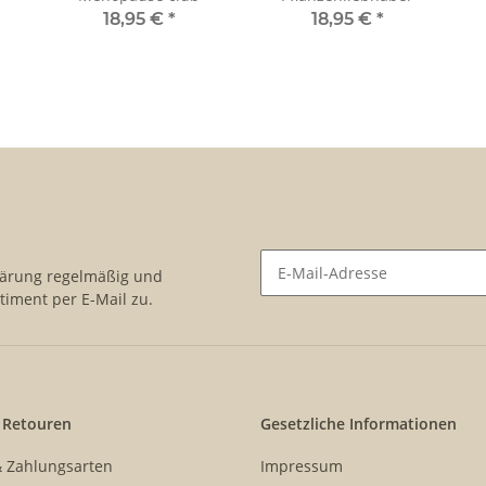
18,95 €
*
18,95 €
*
lärung
regelmäßig und
timent per E-Mail zu.
Newsletter Abonnieren
 Retouren
Gesetzliche Informationen
& Zahlungsarten
Impressum