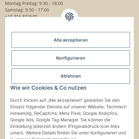
Montag-Freitag: 9:30 - 18:00
Samstag: 9:30 - 17:00
+43 316 832630
Noch Fragen?
Alle akzeptieren
Schreib uns!
Versand & Retouren
Konfigurieren
Gesetzliche Informationen
Ablehnen
Wie wir Cookies & Co nutzen
Kontaktinformationen
Durch Klicken auf „Alle akzeptieren“ gestatten Sie den
Einsatz folgender Dienste auf unserer Website: Technisch
Vertrag widerrufen
notwendig, ReCaptcha, Meta Pixel, Google Analytics,
Google Ads, Google Tag Manager. Sie können die
Einstellung jederzeit ändern (Fingerabdruck-Icon links
unten). Weitere Details finden Sie unter
Konfigurieren
und