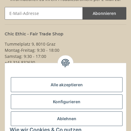
Abonnieren
Newsletter Abonnieren
Chic Ethic - Fair Trade Shop
Tummelplatz 9, 8010 Graz
Montag-Freitag: 9:30 - 18:00
Samstag: 9:30 - 17:00
+43 316 832630
Noch Fragen?
Alle akzeptieren
Schreib uns!
Versand & Retouren
Konfigurieren
Gesetzliche Informationen
Ablehnen
Wie wir Cookies & Co nutzen