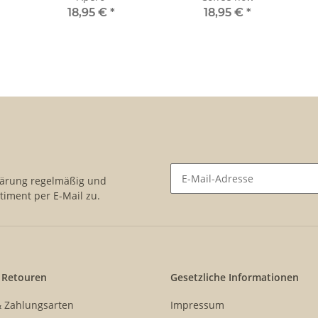
18,95 €
*
18,95 €
*
lärung
regelmäßig und
timent per E-Mail zu.
Newsletter Abonnieren
 Retouren
Gesetzliche Informationen
& Zahlungsarten
Impressum