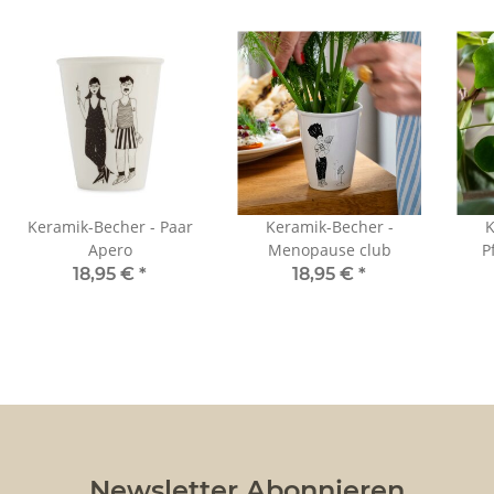
Keramik-Becher - Paar
Keramik-Becher -
K
Apero
Menopause club
P
18,95 €
*
18,95 €
*
Newsletter Abonnieren