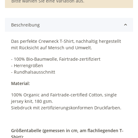
x
Bitte wählen Sie eine Variation aus.
Beschreibung
Das perfekte Crewneck T-Shirt, nachhaltig hergestellt
mit Rücksicht auf Mensch und Umwelt.
- 100% Bio-Baumwolle, Fairtrade-zertifiziert
- Herrengrößen
- Rundhalsausschnitt
Material:
100% Organic and Fairtrade-certified Cotton, single
jersey knit, 180 gsm.
Siebdruck mit zertifizierungskonformen Druckfarben.
Größentabelle (gemessen in cm, am flachliegenden T-
Shirt):