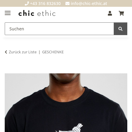
+43 316 832630
info@chic-ethic.at
Zurück zur Liste
GESCHENKE