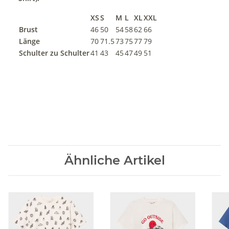
XS
S
M
L
XL
XXL
Brust
46
50
54
58
62
66
Länge
70
71.5
73
75
77
79
Schulter zu Schulter
41
43
45
47
49
51
Ähnliche Artikel