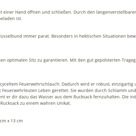
 einer Hand öffnen und schließen. Durch den längenverstellbaren G
eladen ist.
lüsselbund immer parat. Besonders in hektischen Situationen bewäh
inen optimalen Sitz zu garantieren. Mit den gut gepolsterten Trag
 recyceltem Feuerwehrschlauch: Dadurch wird er robust, einzigarti
Feuerwehrleuten Leben gerettet. Sie wurden durch Schlamm und G
ient er dir dazu das Wasser aus dem Rucksack fernzuhalten. Die i
Rucksack zu einem wahren Unikat.
 cm x 13 cm