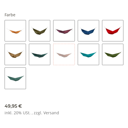
Farbe
Sand
Armeegrün
Pflaume
Königsblau
Burgund
Braun
Waldgrün
Schokolade
Aqua
Leaf gr
Petrol Green
49,95 €
inkl. 20% USt. , zzgl.
Versand