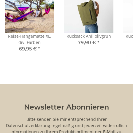
Reise-Hängematte XL,
Rucksack Anil olivgrün
Ruc
div. Farben
79,90 €
*
69,95 €
*
Newsletter Abonnieren
Bitte senden Sie mir entsprechend Ihrer
Datenschutzerklärung
regelmäßig und jederzeit widerruflich
Informationen zu Ihrem Produktsortiment per E-Mail zu.