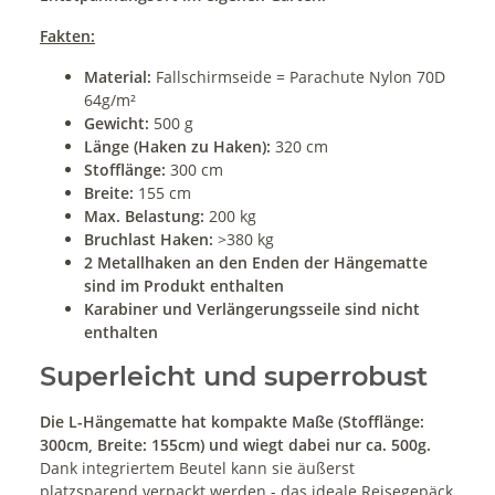
Fakten:
Material:
Fallschirmseide = Parachute Nylon 70D
64g/m²
Gewicht:
500 g
Länge (Haken zu Haken):
320 cm
Stofflänge:
300 cm
Breite:
155 cm
Max. Belastung:
200 kg
Bruchlast Haken:
>380 kg
2 Metallhaken an den Enden der Hängematte
sind im Produkt enthalten
Karabiner und Verlängerungsseile sind nicht
enthalten
Superleicht und superrobust
Die L-Hängematte hat kompakte Maße (Stofflänge:
300cm, Breite: 155cm) und wiegt dabei nur ca. 500g.
Dank integriertem Beutel kann sie äußerst
platzsparend verpackt werden - das ideale Reisegepäck