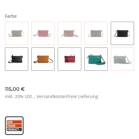
Farbe
olive
rot
cognac
taupe
schwar
dunkelblau
gelb
weinrot
türkis
petrol
115,00 €
inkl. 20% USt. ,
Versandkostenfreie Lieferung