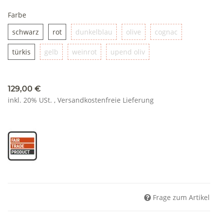
Farbe
schwarz
rot
dunkelblau
olive
cognac
schwarz
rot
dunkelblau
olive
cognac
türkis
gelb
weinrot
upend oliv
türkis
gelb
weinrot
upend oliv
129,00 €
inkl. 20% USt. ,
Versandkostenfreie Lieferung
Frage zum Artikel