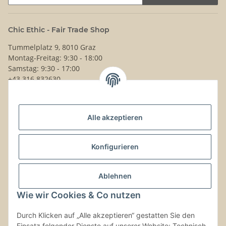
Newsletter Abonnieren
Chic Ethic - Fair Trade Shop
Tummelplatz 9, 8010 Graz
Montag-Freitag: 9:30 - 18:00
Samstag: 9:30 - 17:00
+43 316 832630
Noch Fragen?
Alle akzeptieren
Schreib uns!
Versand & Retouren
Konfigurieren
Gesetzliche Informationen
Ablehnen
Wie wir Cookies & Co nutzen
Kontaktinformationen
Durch Klicken auf „Alle akzeptieren“ gestatten Sie den
Einsatz folgender Dienste auf unserer Website: Technisch