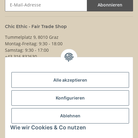
Abonnieren
Newsletter Abonnieren
Chic Ethic - Fair Trade Shop
Tummelplatz 9, 8010 Graz
Montag-Freitag: 9:30 - 18:00
Samstag: 9:30 - 17:00
+43 316 832630
Noch Fragen?
Alle akzeptieren
Schreib uns!
Versand & Retouren
Konfigurieren
Gesetzliche Informationen
Ablehnen
Wie wir Cookies & Co nutzen
Kontaktinformationen