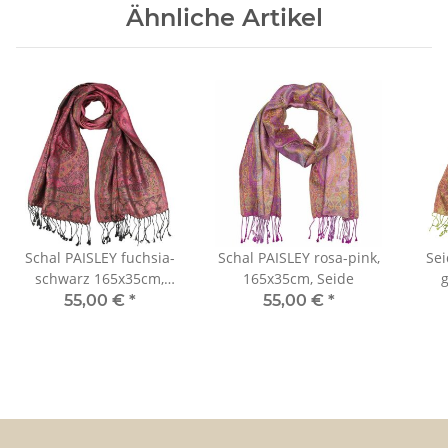
Ähnliche Artikel
Schal PAISLEY fuchsia-
Schal PAISLEY rosa-pink,
Sei
schwarz 165x35cm,
165x35cm, Seide
g
Seide
55,00 €
*
55,00 €
*