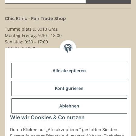
Newsletter Abonnieren
Chic Ethic - Fair Trade Shop
Tummelplatz 9, 8010 Graz
Montag-Freitag: 9:30 - 18:00
Samstag: 9:30 - 17:00
+43 316 832630
Noch Fragen?
Alle akzeptieren
Schreib uns!
Versand & Retouren
Konfigurieren
Gesetzliche Informationen
Ablehnen
Wie wir Cookies & Co nutzen
Kontaktinformationen
Durch Klicken auf „Alle akzeptieren“ gestatten Sie den
Einsatz folgender Dienste auf unserer Website: Technisch