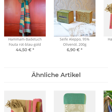
Hammam-Badetuch
Seife Aleppo, 95%
H
Fouta rot-blau-gold
Olivenöl, 200g
44,50 €
*
6,90 €
*
Ähnliche Artikel