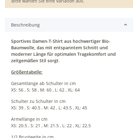
x
Bitte wählen Sie eine Variation aus.
Beschreibung
Sportives Damen-T-Shirt aus hochwertiger Bio-
Baumwolle, das mit entspanntem Schnitt und
moderner Länge für optimalen Tragekomfort und
zeitgemäßen Stil sorgt
.
Größentabelle:
Gesamtlänge ab Schulter in cm
XS: 56 , S: 58 , M: 60 , L: 62 , XL: 64
Schulter zu Schulter in cm
XS: 39 , S: 40.5 , M: 42 , L: 43.5 , XL: 45
Ärmellänge in cm
XS: 20.5 , S: 21 , M: 21.5 , L: 22 , XL: 22.5
1/2 Brustweite in cm