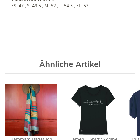
XS: 47 , S: 49.5 , M: 52 , L: 54.5 , XL: 57
Ähnliche Artikel
Hammam-Badetuch
Damen T-Shirt "Skyline
Unis