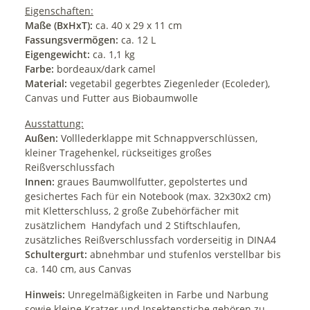
Eigenschaften:
Maße (BxHxT):
ca. 40 x 29 x 11 cm
Fassungsvermögen:
ca. 12 L
Eigengewicht:
ca. 1,1 kg
Farbe:
bordeaux/dark camel
Material:
vegetabil gegerbtes Ziegenleder (Ecoleder),
Canvas und Futter aus Biobaumwolle
Ausstattung:
Außen:
Volllederklappe mit Schnappverschlüssen,
kleiner Tragehenkel, rückseitiges großes
Reißverschlussfach
Innen:
graues Baumwollfutter, gepolstertes und
gesichertes Fach für ein Notebook (max. 32x30x2 cm)
mit Kletterschluss, 2 große Zubehörfächer mit
zusätzlichem Handyfach und 2 Stiftschlaufen,
zusätzliches Reißverschlussfach vorderseitig in DINA4
Schultergurt:
abnehmbar und stufenlos verstellbar bis
ca. 140 cm, aus Canvas
Hinweis:
Unregelmäßigkeiten in Farbe und Narbung
sowie kleine Kratzer und Insektenstiche gehören zu