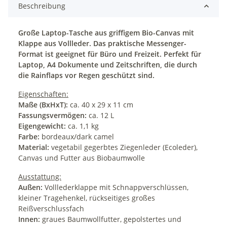
Beschreibung
Große Laptop-Tasche aus griffigem Bio-Canvas mit
Klappe aus Vollleder. Das praktische Messenger-
Format ist geeignet für Büro und Freizeit. Perfekt für
Laptop, A4 Dokumente und Zeitschriften, die durch
die Rainflaps vor Regen geschützt sind.
Eigenschaften:
Maße (BxHxT):
ca. 40 x 29 x 11 cm
Fassungsvermögen:
ca. 12 L
Eigengewicht:
ca. 1,1 kg
Farbe:
bordeaux/dark camel
Material:
vegetabil gegerbtes Ziegenleder (Ecoleder),
Canvas und Futter aus Biobaumwolle
Ausstattung:
Außen:
Volllederklappe mit Schnappverschlüssen,
kleiner Tragehenkel, rückseitiges großes
Reißverschlussfach
Innen:
graues Baumwollfutter, gepolstertes und