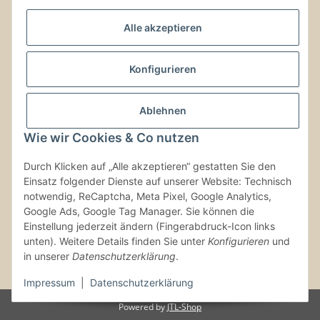
Alle akzeptieren
Schreib uns!
Versand & Retouren
Konfigurieren
Gesetzliche Informationen
Ablehnen
Wie wir Cookies & Co nutzen
Kontaktinformationen
Durch Klicken auf „Alle akzeptieren“ gestatten Sie den
Einsatz folgender Dienste auf unserer Website: Technisch
Vertrag widerrufen
notwendig, ReCaptcha, Meta Pixel, Google Analytics,
Google Ads, Google Tag Manager. Sie können die
Einstellung jederzeit ändern (Fingerabdruck-Icon links
unten). Weitere Details finden Sie unter
Konfigurieren
und
in unserer
Datenschutzerklärung
.
* Alle Preise inkl. gesetzlicher USt., zzgl.
Versand
Impressum
|
Datenschutzerklärung
Powered by
JTL-Shop