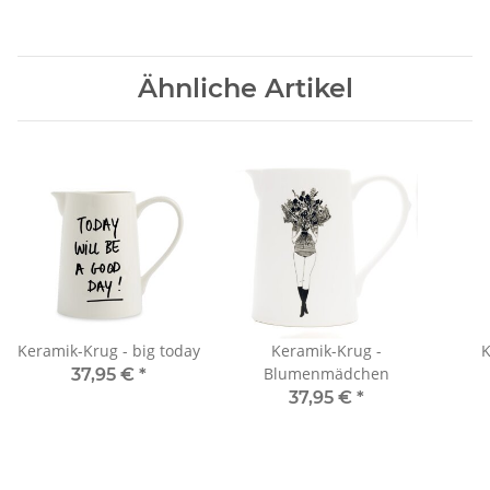
Ähnliche Artikel
Keramik-Krug - big today
Keramik-Krug -
K
Blumenmädchen
37,95 €
*
37,95 €
*