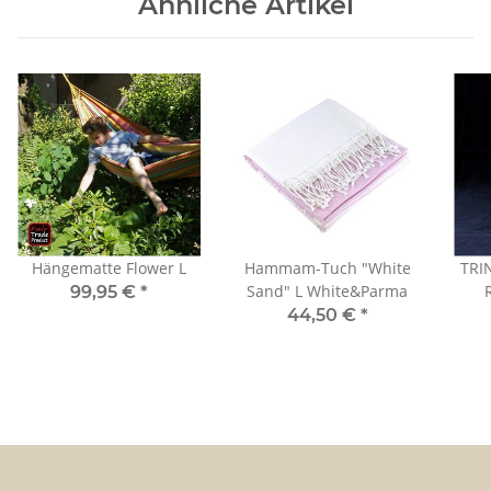
Ähnliche Artikel
Hängematte Flower L
Hammam-Tuch "White
TRI
Sand" L White&Parma
99,95 €
*
44,50 €
*