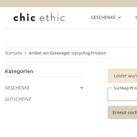
GESCHENKE
Startseite
Artikel mit Gütesiegel: Upcycling Product
Kategorien
x
Leider wur
GESCHENKE
Suchbegriff 
GUTSCHEINE
Erneut suc