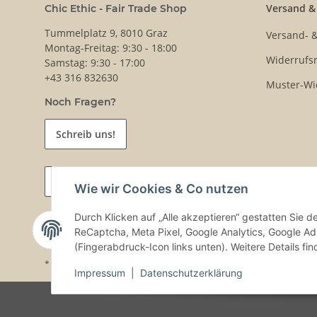
Versand &
Chic Ethic - Fair Trade Shop
Tummelplatz 9, 8010 Graz
Versand- 
Montag-Freitag: 9:30 - 18:00
Widerrufsr
Samstag: 9:30 - 17:00
+43 316 832630
Muster-Wi
Noch Fragen?
Schreib uns!
Vertrag widerrufen
Wie wir Cookies & Co nutzen
Durch Klicken auf „Alle akzeptieren“ gestatten Sie 
ReCaptcha, Meta Pixel, Google Analytics, Google Ad
(Fingerabdruck-Icon links unten). Weitere Details fi
* Alle Preise inkl. gesetzlicher USt., zzgl.
Versand
Impressum
|
Datenschutzerklärung