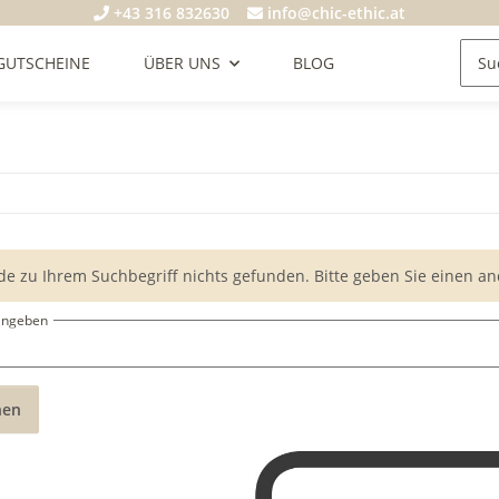
+43 316 832630
info@chic-ethic.at
GUTSCHEINE
ÜBER UNS
BLOG
de zu Ihrem Suchbegriff nichts gefunden. Bitte geben Sie einen an
eingeben
hen