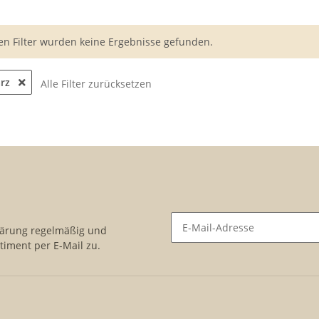
en Filter wurden keine Ergebnisse gefunden.
arz
Alle Filter zurücksetzen
lärung
regelmäßig und
timent per E-Mail zu.
Newsletter Abonnieren