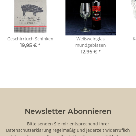
Geschirrtuch Schinken
Weißweinglas
K
mundgeblasen
19,95 €
*
12,95 €
*
Newsletter Abonnieren
Bitte senden Sie mir entsprechend Ihrer
Datenschutzerklärung
regelmäßig und jederzeit widerruflich