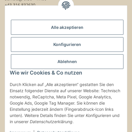
+43 316 832630
Noch Fragen?
Alle akzeptieren
Schreib uns!
Versand & Retouren
Konfigurieren
Gesetzliche Informationen
Ablehnen
Wie wir Cookies & Co nutzen
Kontaktinformationen
Durch Klicken auf „Alle akzeptieren“ gestatten Sie den
Einsatz folgender Dienste auf unserer Website: Technisch
Vertrag widerrufen
notwendig, ReCaptcha, Meta Pixel, Google Analytics,
Google Ads, Google Tag Manager. Sie können die
Einstellung jederzeit ändern (Fingerabdruck-Icon links
unten). Weitere Details finden Sie unter
Konfigurieren
und
in unserer
Datenschutzerklärung
.
* Alle Preise inkl. gesetzlicher USt., zzgl.
Versand