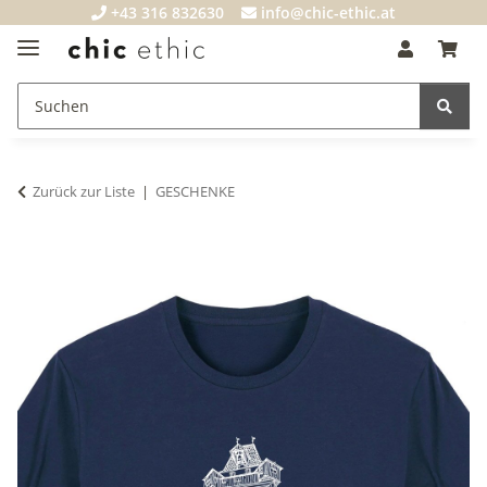
+43 316 832630
info@chic-ethic.at
Zurück zur Liste
GESCHENKE