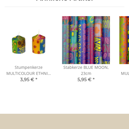
Stumpenkerze
Stabkerze BLUE MOON,
MULTICOLOUR ETHNIC,
23cm
MUL
3x5cm
3,95 €
*
5,95 €
*