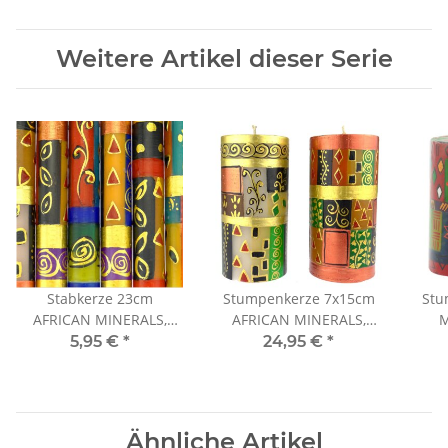
Weitere Artikel dieser Serie
Stabkerze 23cm
Stumpenkerze 7x15cm
Stu
AFRICAN MINERALS,
AFRICAN MINERALS,
M
Kapula
Kapula
5,95 €
*
24,95 €
*
Ähnliche Artikel