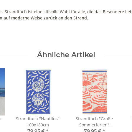
 Strandtuch ist eine stilvolle Wahl für alle, die das Besondere lie
en auf moderne Weise zurück an den Strand.
Ähnliche Artikel
de
Strandtuch "Nautilus"
Strandtuch "Große
100x180cm
Sommerferien"
100x180cm
79,95 €
*
79,95 €
*