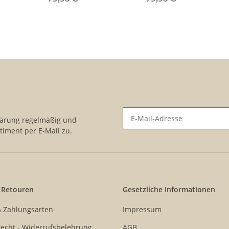
lärung
regelmäßig und
timent per E-Mail zu.
Newsletter Abonnieren
 Retouren
Gesetzliche Informationen
& Zahlungsarten
Impressum
echt - Widerrufsbelehrung
AGB