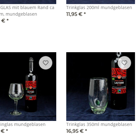
GLAS mit blauem Rand ca
Trinkglas 200ml mundgeblasen
m, mundgeblasen
11,95 €
*
5 €
*
inglas mundgeblasen
Trinkglas 350ml mundgeblasen
5 €
*
16,95 €
*