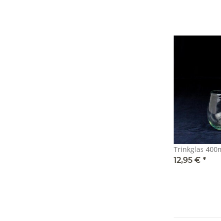
Trinkglas 40
12,95 €
*