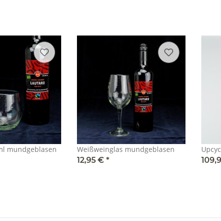
0ml mundgeblasen
Weißweinglas mundgeblasen
Upcyc
12,95 €
*
109,