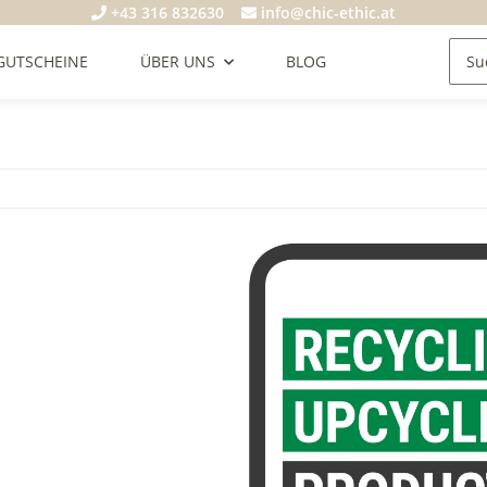
+43 316 832630
info@chic-ethic.at
GUTSCHEINE
ÜBER UNS
BLOG