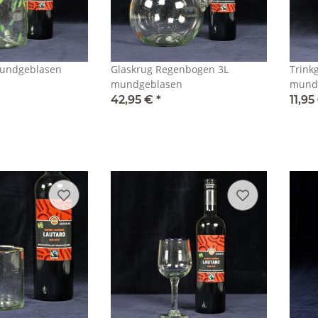
mundgeblasen
Glaskrug Regenbogen 3L
Trink
mundgeblasen
mund
42,95 €
*
11,95