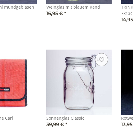
0ml mundgeblasen
Weinglas mit blauem Rand
TRINK
7x13c
16,95 €
*
14,9
e Carl
Sonnenglas Classic
Rotwe
39,99 €
*
13,9