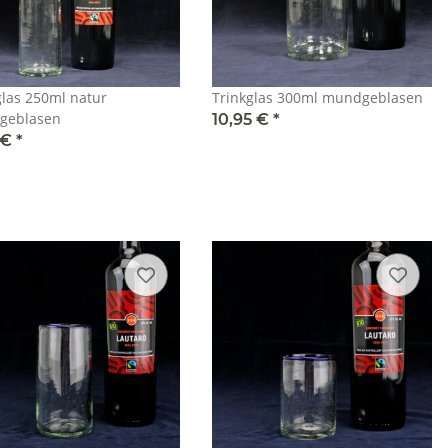
glas 250ml natur
Trinkglas 300ml mundgeblasen
geblasen
10,95 €
*
 €
*