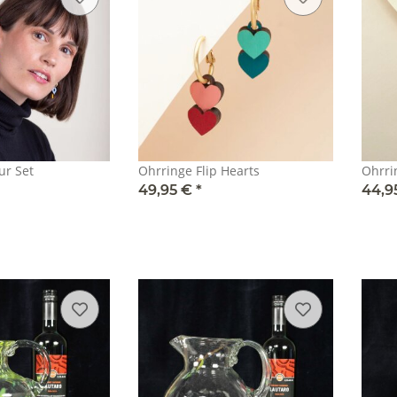
ur Set
Ohrringe Flip Hearts
Ohrri
49,95 €
*
44,9