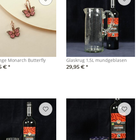
nge Monarch Butterfly
Glaskrug 1,5L mundgeblasen
5 €
*
29,95 €
*