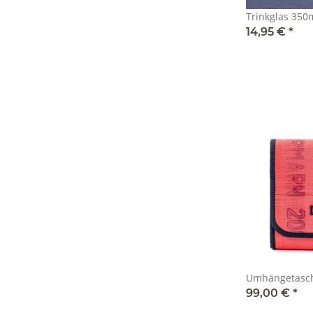
Trinkglas 35
14,95 €
*
Umhängetasch
99,00 €
*