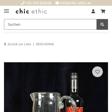
+43 316 832630
info@chic-ethic.at
Zurück zur Liste
GESCHENKE