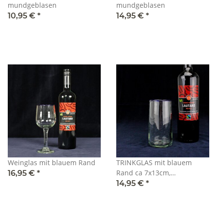
mundgeblasen
mundgeblasen
10,95 €
*
14,95 €
*
Weinglas mit blauem Rand
TRINKGLAS mit blauem
Rand ca 7x13cm,
16,95 €
*
mundgeblasen
14,95 €
*