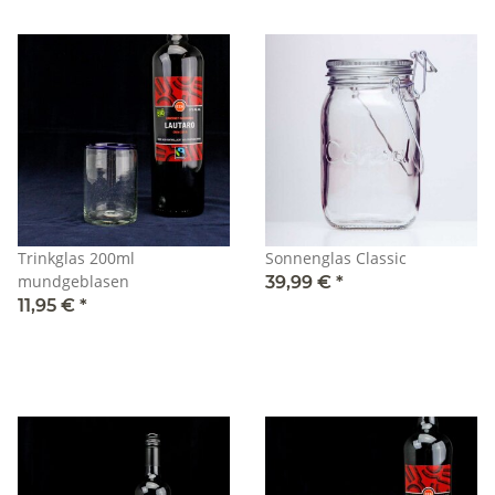
Trinkglas 200ml
Sonnenglas Classic
mundgeblasen
39,99 €
*
11,95 €
*