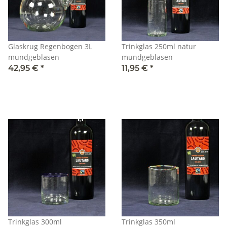
Glaskrug Regenbogen 3L
Trinkglas 250ml natur
mundgeblasen
mundgeblasen
42,95 €
*
11,95 €
*
Trinkglas 300ml
Trinkglas 350ml