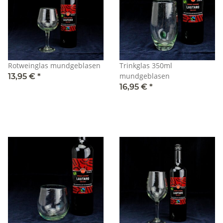
Rotweinglas mundgeblasen
Trinkglas 350ml
mundgeblasen
13,95 €
*
16,95 €
*