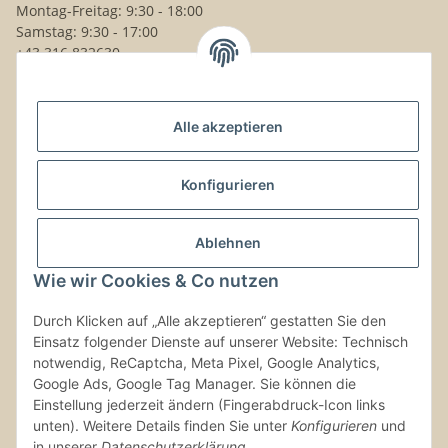
Montag-Freitag: 9:30 - 18:00
Samstag: 9:30 - 17:00
+43 316 832630
Noch Fragen?
Alle akzeptieren
Schreib uns!
Versand & Retouren
Konfigurieren
Gesetzliche Informationen
Ablehnen
Wie wir Cookies & Co nutzen
Kontaktinformationen
Durch Klicken auf „Alle akzeptieren“ gestatten Sie den
Einsatz folgender Dienste auf unserer Website: Technisch
Vertrag widerrufen
notwendig, ReCaptcha, Meta Pixel, Google Analytics,
Google Ads, Google Tag Manager. Sie können die
Einstellung jederzeit ändern (Fingerabdruck-Icon links
unten). Weitere Details finden Sie unter
Konfigurieren
und
in unserer
Datenschutzerklärung
.