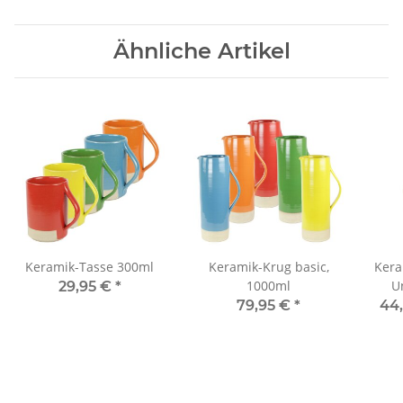
Ähnliche Artikel
Keramik-Tasse 300ml
Keramik-Krug basic,
Kera
1000ml
U
29,95 €
*
79,95 €
*
44,