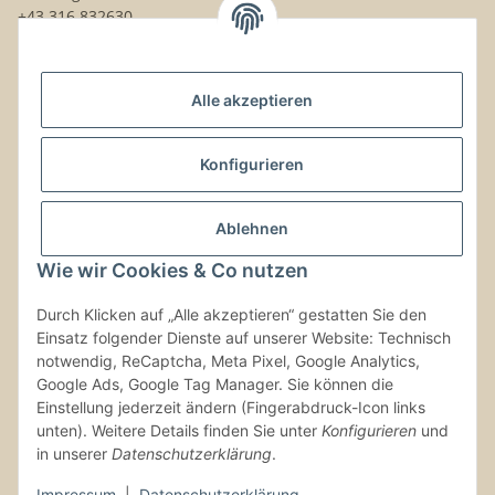
+43 316 832630
Noch Fragen?
Alle akzeptieren
Schreib uns!
Versand & Retouren
Konfigurieren
Gesetzliche Informationen
Ablehnen
Wie wir Cookies & Co nutzen
Kontaktinformationen
Durch Klicken auf „Alle akzeptieren“ gestatten Sie den
Einsatz folgender Dienste auf unserer Website: Technisch
Vertrag widerrufen
notwendig, ReCaptcha, Meta Pixel, Google Analytics,
Google Ads, Google Tag Manager. Sie können die
Einstellung jederzeit ändern (Fingerabdruck-Icon links
unten). Weitere Details finden Sie unter
Konfigurieren
und
in unserer
Datenschutzerklärung
.
* Alle Preise inkl. gesetzlicher USt., zzgl.
Versand
Impressum
|
Datenschutzerklärung