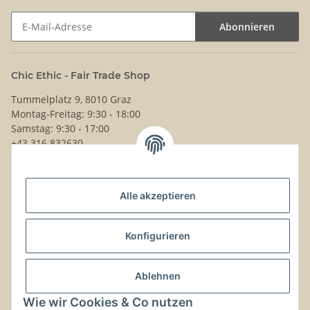
Abonnieren
Newsletter Abonnieren
Chic Ethic - Fair Trade Shop
Tummelplatz 9, 8010 Graz
Montag-Freitag: 9:30 - 18:00
Samstag: 9:30 - 17:00
+43 316 832630
Noch Fragen?
Alle akzeptieren
Schreib uns!
Versand & Retouren
Konfigurieren
Gesetzliche Informationen
Ablehnen
Wie wir Cookies & Co nutzen
Kontaktinformationen