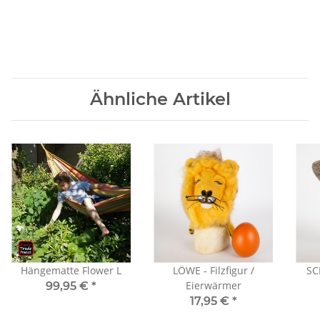
Ähnliche Artikel
Hängematte Flower L
LÖWE - Filzfigur /
SC
Eierwärmer
99,95 €
*
17,95 €
*