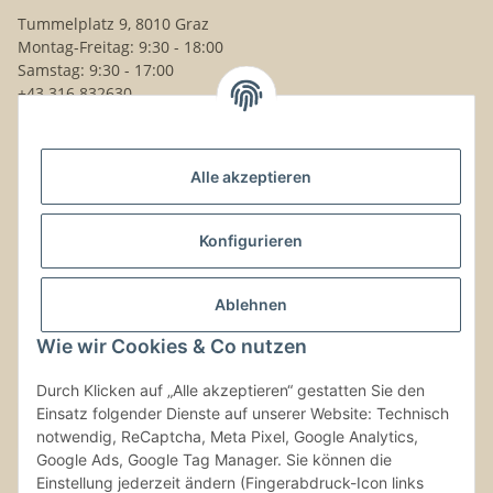
Tummelplatz 9, 8010 Graz
Montag-Freitag: 9:30 - 18:00
Samstag: 9:30 - 17:00
+43 316 832630
Noch Fragen?
Alle akzeptieren
Schreib uns!
Versand & Retouren
Konfigurieren
Gesetzliche Informationen
Ablehnen
Wie wir Cookies & Co nutzen
Kontaktinformationen
Durch Klicken auf „Alle akzeptieren“ gestatten Sie den
Einsatz folgender Dienste auf unserer Website: Technisch
Vertrag widerrufen
notwendig, ReCaptcha, Meta Pixel, Google Analytics,
Google Ads, Google Tag Manager. Sie können die
Einstellung jederzeit ändern (Fingerabdruck-Icon links