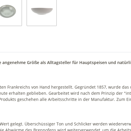
ine angenehme Größe als Alltagsteller für Hauptspeisen und natür
ten Frankreichs von Hand hergestellt. Gegründet 1857, wurde das
ute erhalten geblieben. Gearbeitet wird nach dem Prinzip der "in
rodukts geschehen alle Arbeitsschritte in der Manufaktur. Zum Ei
n Wert gelegt. Überschüssiger Ton und Schlicker werden wiederver
Die Abwärme des Brennofens wird weiterverwendet, um die Arbeit