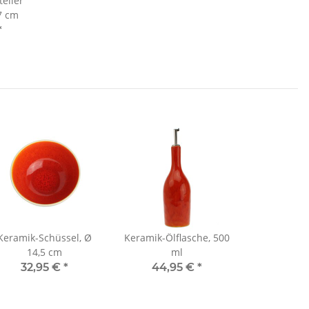
eller
7 cm
*
Keramik-Schüssel, Ø
Keramik-Ölflasche, 500
14,5 cm
ml
32,95 €
*
44,95 €
*