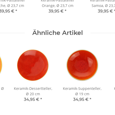
mik-Pastateller
Keramik-Pastateller
Keramik-Pastat
che, Ø 23,7 cm
Orange, Ø 23,7 cm
Samoa, Ø 23,
39,95 €
*
39,95 €
*
39,95 €
Ähnliche Artikel
, Ø
Keramik-Dessertteller,
Keramik-Suppenteller,
Ø 20 cm
Ø 19 cm
34,95 €
*
34,95 €
*