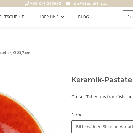
+43 316 832630
info@chic-ethic.at
GUTSCHEINE
ÜBER UNS
BLOG
teller, Ø 23,7 cm
Keramik-Pastatel
Großer Teller aus französisch
Farbe
Bitte wählen Sie eine Variat