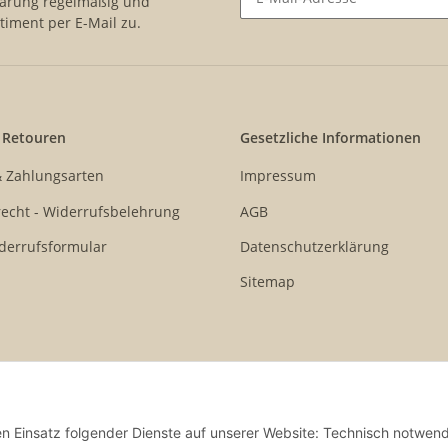
lärung
regelmäßig und
timent per E-Mail zu.
Newsletter Abonnieren
 Retouren
Gesetzliche Informationen
& Zahlungsarten
Impressum
echt - Widerrufsbelehrung
AGB
derrufsformular
Datenschutzerklärung
Sitemap
den Einsatz folgender Dienste auf unserer Website: Technisch notwend