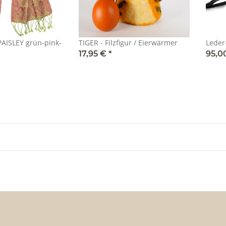
PAISLEY grün-pink-
TIGER - Filzfigur / Eierwärmer
Leder
17,95 €
*
95,0