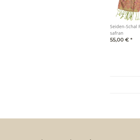
Seiden-Schal 
safran
55,00 €
*