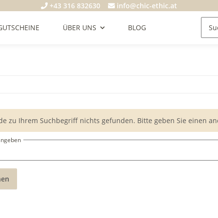
+43 316 832630
info@chic-ethic.at
GUTSCHEINE
ÜBER UNS
BLOG
de zu Ihrem Suchbegriff nichts gefunden. Bitte geben Sie einen an
eingeben
hen