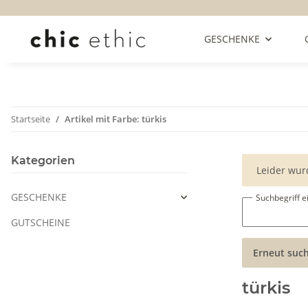
GESCHENKE
Startseite
Artikel mit Farbe: türkis
Kategorien
x
Leider wur
GESCHENKE
Suchbegriff 
GUTSCHEINE
Erneut suc
türkis