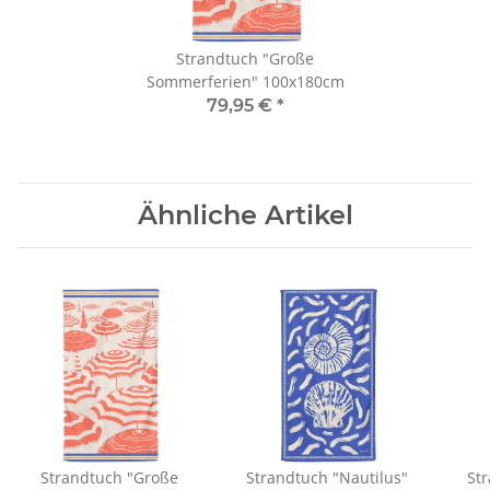
Strandtuch "Große
Sommerferien" 100x180cm
79,95 €
*
Ähnliche Artikel
Strandtuch "Große
Strandtuch "Nautilus"
St