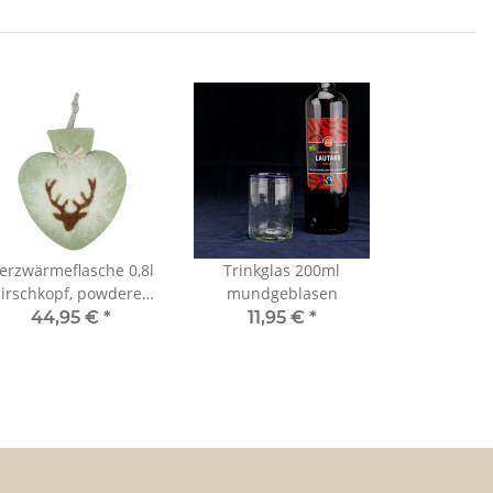
erzwärmeflasche 0,8l
Trinkglas 200ml
irschkopf, powdered
mundgeblasen
jade
44,95 €
*
11,95 €
*