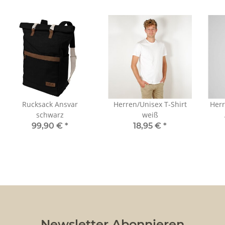
Rucksack Ansvar
Herren/Unisex T-Shirt
Herr
schwarz
weiß
99,90 €
*
18,95 €
*
Newsletter Abonnieren