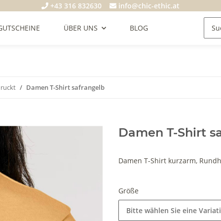
+43 316 832630
info@chic-ethic.at
GUTSCHEINE
ÜBER UNS
BLOG
druckt
Damen T-Shirt safrangelb
Damen T-Shirt s
Damen T-Shirt kurzarm, Rundhal
Größe
Bitte wählen Sie eine Variat