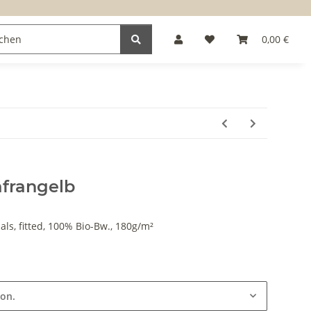
0,00 €
afrangelb
s, fitted, 100% Bio-Bw., 180g/m²
ion.